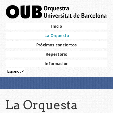
Saltar
al
contenido
principal
Ir
Inicio
Menú
al
La Orquesta
contenido
Próximos conciertos
Repertorio
Información
La Orquesta