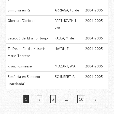
Simfonia en Re
ARRIAGA, J.C. de
2004-2005
Obertura 'Coriolan'
BEETHOVEN, L.
2004-2005
van
Selecció de 'El amor brujo'
FALLA, M. de
2004-2005
Te Deum für die Kaiserin
HAYDN, F.J.
2004-2005
Marie Therese
Krönungsmesse
MOZART, W.A.
2004-2005
Simfonia en Si menor
SCHUBERT, F.
2004-2005
'Inacabada'
1
2
3
…
10
»