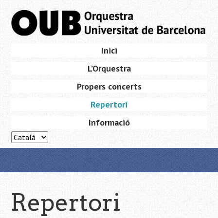
Skip
to
main
content
Skip
Inici
Menu
to
L’Orquestra
content
Propers concerts
Repertori
Informació
Repertori