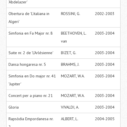
'Abdelazer'
Obertura de 'L'italiana in
ROSSINI, G.
2002-2003
Algeri'
Simfonia en Fa Major nr. 8
BEETHOVEN, L.
2003-2004
van
Suite nr. 2 de 'L'Arlésienne'
BIZET, G.
2003-2004
Dansa hongaresa nr. 5
BRAHMS, J.
2003-2004
Simfonia en Do major nr. 41
MOZART, W.A.
2003-2004
'Jupiter'
Concert per a piano nr. 21
MOZART, W.A.
2003-2004
Gloria
VIVALDI, A.
2003-2004
Rapsòdia Empordanesa nr.
ALBERT, L.
2004-2005
2