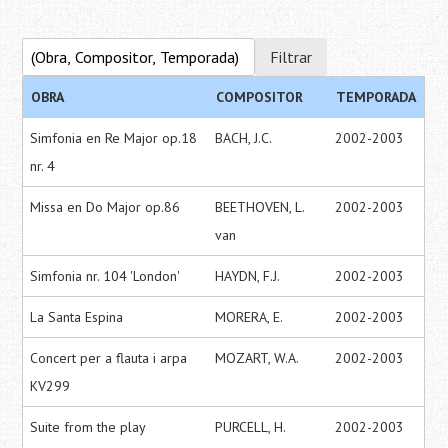
OBRA
COMPOSITOR
TEMPORADA
Simfonia en Re Major op.18
BACH, J.C.
2002-2003
nr. 4
Missa en Do Major op.86
BEETHOVEN, L.
2002-2003
van
Simfonia nr. 104 'London'
HAYDN, F.J.
2002-2003
La Santa Espina
MORERA, E.
2002-2003
Concert per a flauta i arpa
MOZART, W.A.
2002-2003
KV299
Suite from the play
PURCELL, H.
2002-2003